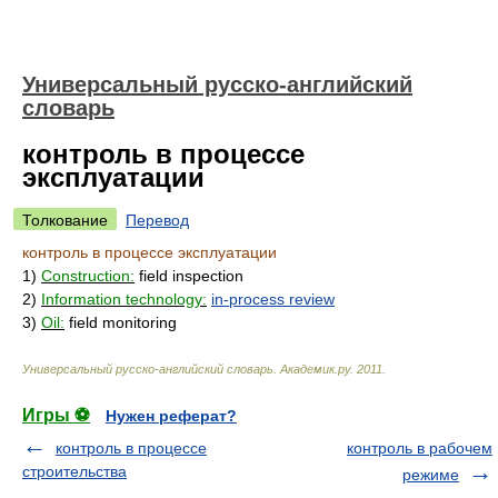
Универсальный русско-английский
словарь
контроль в процессе
эксплуатации
Толкование
Перевод
контроль в процессе эксплуатации
1)
Construction:
field inspection
2)
Information technology:
in-process review
3)
Oil:
field monitoring
Универсальный русско-английский словарь
.
Академик.ру
.
2011
.
Игры ⚽
Нужен реферат?
контроль в процессе
контроль в рабочем
строительства
режиме